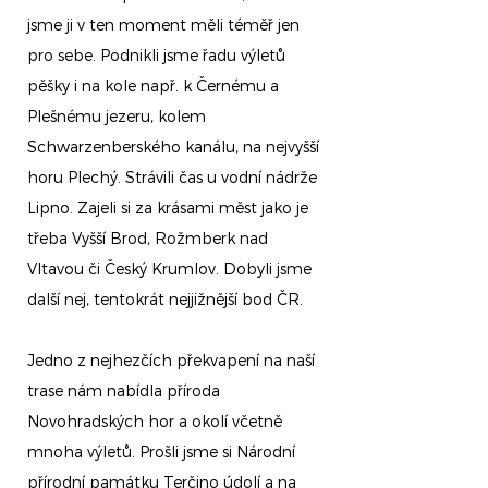
jsme ji v ten moment měli téměř jen
pro sebe. Podnikli jsme řadu výletů
pěšky i na kole např. k Černému a
Plešnému jezeru, kolem
Schwarzenberského kanálu, na nejvyšší
horu Plechý. Strávili čas u vodní nádrže
Lipno. Zajeli si za krásami měst jako je
třeba Vyšší Brod, Rožmberk nad
Vltavou či Český Krumlov. Dobyli jsme
další nej, tentokrát nejjižnější bod ČR.
Jedno z nejhezčích překvapení na naší
trase nám nabídla příroda
Novohradských hor a okolí včetně
mnoha výletů. Prošli jsme si Národní
přírodní památku Terčino údolí a na