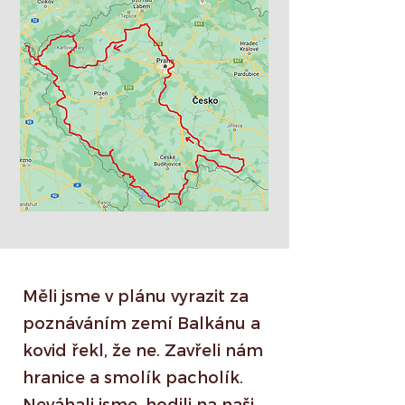
Měli jsme v plánu vyrazit za
poznáváním zemí Balkánu a
kovid řekl, že ne. Zavřeli nám
hranice a smolík pacholík.
Neváhali jsme, hodili na naši