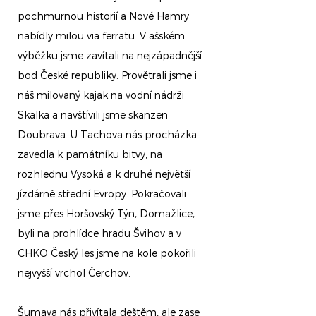
pochmurnou historií a Nové Hamry
nabídly milou via ferratu. V ašském
výběžku jsme zavítali na nejzápadnější
bod České republiky. Provětrali jsme i
náš milovaný kajak na vodní nádrži
Skalka a navštívili jsme skanzen
Doubrava. U Tachova nás procházka
zavedla k památníku bitvy, na
rozhlednu Vysoká a k druhé největší
jízdárně střední Evropy. Pokračovali
jsme přes Horšovský Týn, Domažlice,
byli na prohlídce hradu Švihov a v
CHKO Český les jsme na kole pokořili
nejvyšší vrchol Čerchov.
Šumava nás přivítala deštěm, ale zase