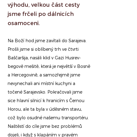
výhodu, velkou část cesty
jsme frčeli po dálnicích
osamoceni.
Na Boží hod jsme zavítali do Sarajeva.
Prošli jsme si oblíbený trh ve čtvrti
Baščaršija, nasáli klid v Gazi Husrev-
begově mešitě, která je největší v Bosně
a Hercegovině, a samozřejmě jsme
nevynechali ani místní kuchyni a
točené Sarajevsko. Pokračovali jsme
sice hlavní silnicí k hranicím s Černou
Horou, ale ta byla v úděsném stavu,
což bylo osudné našemu transportéru.
Naštěstí do cíle jsme bez problémů
dojeli, i když s klapáním v pravém