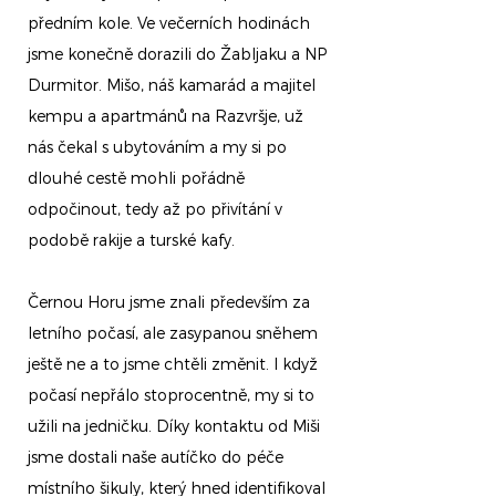
předním kole. Ve večerních hodinách
jsme konečně dorazili do Žabljaku a NP
Durmitor. Mišo, náš kamarád a majitel
kempu a apartmánů na Razvršje, už
nás čekal s ubytováním a my si po
dlouhé cestě mohli pořádně
odpočinout, tedy až po přivítání v
podobě rakije a turské kafy.
Černou Horu jsme znali především za
letního počasí, ale zasypanou sněhem
ještě ne a to jsme chtěli změnit. I když
počasí nepřálo stoprocentně, my si to
užili na jedničku. Díky kontaktu od Miši
jsme dostali naše autíčko do péče
místního šikuly, který hned identifikoval