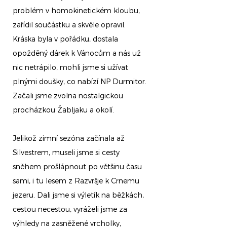
problém v homokinetickém kloubu,
zařídil součástku a skvěle opravil.
Kráska byla v pořádku, dostala
opožděný dárek k Vánocům a nás už
nic netrápilo, mohli jsme si užívat
plnými doušky, co nabízí NP Durmitor.
Začali jsme zvolna nostalgickou
procházkou Žabljaku a okolí.
Jelikož zimní sezóna začínala až
Silvestrem, museli jsme si cesty
sněhem prošlápnout po většinu času
sami, i tu lesem z Razvršje k Crnemu
jezeru. Dali jsme si výletík na běžkách,
cestou necestou, vyráželi jsme za
výhledy na zasněžené vrcholky,