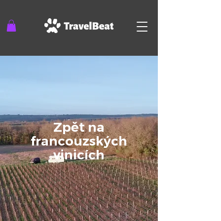
Zpět na
francouzských
vinicích