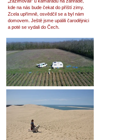
„zazimovali“ u kamarádů na zahradě,
kde na nás bude čekat do příští zimy.
Zcela upřímně, osvědčil se a byl nám
domovem. Ještě jsme upálili čarodějnici
a poté se vydali do Čech.