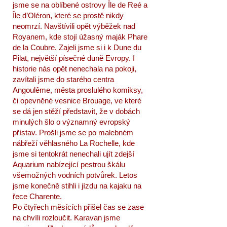
jsme se na oblíbené ostrovy Ȋle de Reé a
Ȋle d’Oléron, které se prostě nikdy
neomrzí. Navštívili opět výběžek nad
Royanem, kde stojí úžasný maják Phare
de la Coubre. Zajeli jsme si i k Dune du
Pilat, největší písečné duně Evropy. I
historie nás opět nenechala na pokoji,
zavítali jsme do starého centra
Angoulême, města proslulého komiksy,
či opevněné vesnice Brouage, ve které
se dá jen stěží představit, že v dobách
minulých šlo o významný evropský
přístav. Prošli jsme se po malebném
nábřeží věhlasného La Rochelle, kde
jsme si tentokrát nenechali ujít zdejší
Aquarium nabízející pestrou škálu
všemožných vodních potvůrek. Letos
jsme konečně stihli i jízdu na kajaku na
řece Charente.
Po čtyřech měsících přišel čas se zase
na chvíli rozloučit. Karavan jsme