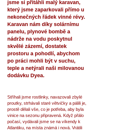
jsme si přitáhli malý karavan,
který jsme zaparkovali přímo u
nekonečných řádek vinné révy.
Karavan nám díky solárnímu
panelu, plynové bombě a
nádrže na vodu poskytnul
skvělé zázemí, dostatek
prostoru a pohodlí, abychom
po práci mohli být v suchu,
teple a netýrali naši milovanou
dodávku Dyea.
Stříhali jsme rostlinky, navazovali zbylé
proutky, strhávali staré větvičky a pálili je,
prostě dělali vše, co je potřeba, aby byla
vinice na sezonu připravená. Když přálo
počasí, vydávali jsme se na víkendy k
Atlantiku, na místa známá i nová. Vrátili